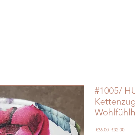
#1005/ HU
Kettenzug
Wohlfühlh
Regular
Sale
 €36.00 
€32.00