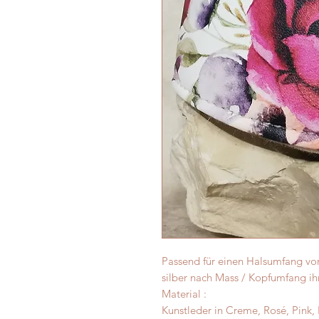
Passend für einen Halsumfang von
silber nach Mass / Kopfumfang i
Material :
Kunstleder in Creme, Rosé, Pink, 