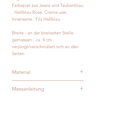
Farbspiel aus Jeans und Taubenblau
, Hellblau Rosé, Creme usw.
Innenseite : Filz Hellblau
Breite - an der breitesten Stelle
gemessen - ca. 4 cm
verjüngt/verschmälert sich an den
Seiten
Material
Merino und Alpakawolle
Messanleitung
Verzierung: je nach Modell:
vermessingt - messing- antik-silber
Damit Ihre Massanfertigung nachher
D-Ringe: Vollmessing o. Edelstahl -
auch perfekt passt messen Sie Ihren
verschweisst
Hund bitte direkt aus -
ohne
Die Halsungen sind innen - nicht
Zugabe!
sichtbar - zusätzlich mit Gurtband
verstäkt !!!
Sie finden auf unserer Website auch