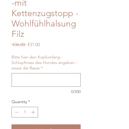
-mit
Kettenzugstopp -
Wohlfühlhalsung
Filz
Regular
Sale
 €36.00 
€31.00
Price
Price
Bitte hier den Kopfumfang -
Schlupfmass des Hundes angeben -
sowie die Rasse
*
0/500
Quantity
*