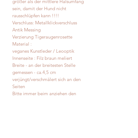
größer als der mittlere Halsumfang
sein, damit der Hund nicht
rausschlüpfen kann !!!!
Verschluss: Metallklickverschluss
Antik Messing
Verzierung Tigeraugenrosette
Material :
veganes Kunstleder / Leooptik
Innenseite : Filz braun meliert
Breite - an der breitesten Stelle
gemessen - ca.4,5 cm
verjüngt/verschmälert sich an den
Seiten
Bitte immer beim anziehen den
Klickverschluss kontrollieren , das er
korrekt geschlossen ist !
Material