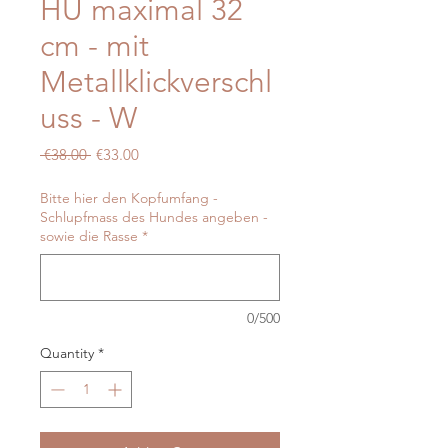
HU maximal 32
cm - mit
Metallklickverschl
uss - W
Regular
Sale
 €38.00 
€33.00
Price
Price
Bitte hier den Kopfumfang -
Schlupfmass des Hundes angeben -
sowie die Rasse
*
0/500
Quantity
*