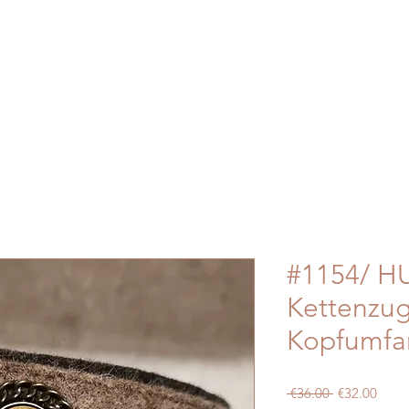
#1154/ HU
Kettenzu
Kopfumfa
Regular
Sale
 €36.00 
€32.00