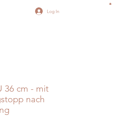
Log In
 36 cm - mit
gstopp nach
ng