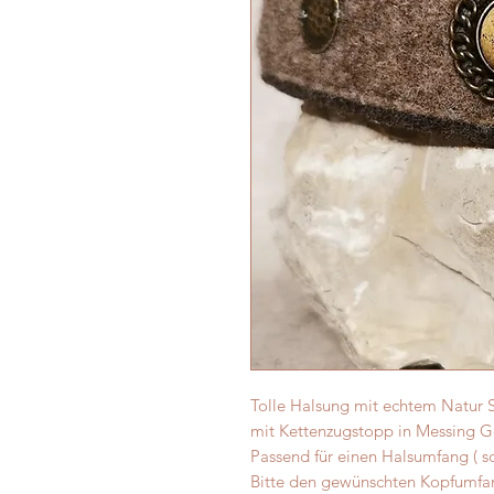
Tolle Halsung mit echtem Natur S
mit Kettenzugstopp in Messing G
Passend für einen Halsumfang ( sc
Bitte den gewünschten Kopfumfa