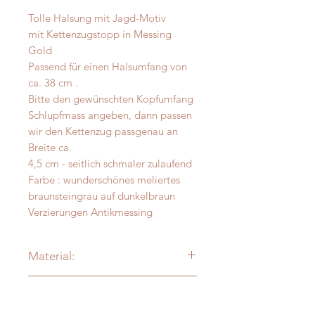
Tolle Halsung mit Jagd-Motiv
mit Kettenzugstopp in Messing
Gold
Passend für einen Halsumfang von
ca. 38 cm .
Bitte den gewünschten Kopfumfang
Schlupfmass angeben, dann passen
wir den Kettenzug passgenau an
Breite ca.
4,5 cm - seitlich schmaler zulaufend
Farbe : wunderschönes meliertes
braunsteingrau auf dunkelbraun
Verzierungen Antikmessing
Material:
Alpaka - Merinofilz
Messanleitung
Verzierung: je nach Modell:
vermessingt - messing- antik-silber