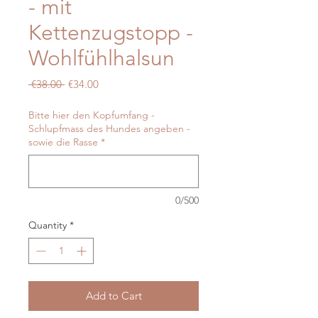
- mit
Kettenzugstopp -
Wohlfühlhalsun
Regular
Sale
 €38.00 
€34.00
Price
Price
Bitte hier den Kopfumfang -
Schlupfmass des Hundes angeben -
sowie die Rasse
*
0/500
Quantity
*
Add to Cart