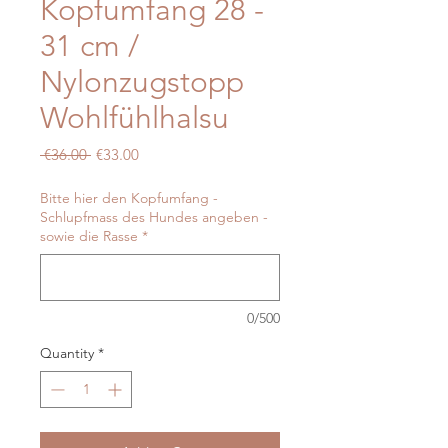
Kopfumfang 28 -
31 cm /
Nylonzugstopp
Wohlfühlhalsu
Regular
Sale
 €36.00 
€33.00
Price
Price
Bitte hier den Kopfumfang -
Schlupfmass des Hundes angeben -
sowie die Rasse
*
0/500
Quantity
*