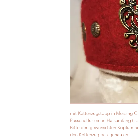
mit Kettenzugstopp in Messing G
Passend für einen Halsumfang ( sc
Bitte den gewünschten Kopfumfa
den Kettenzug passgenau an