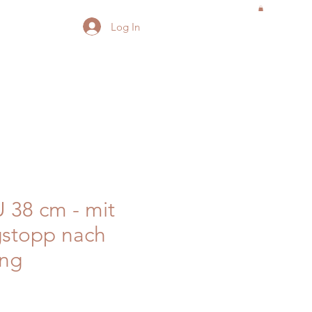
Log In
 38 cm - mit
gstopp nach
ng