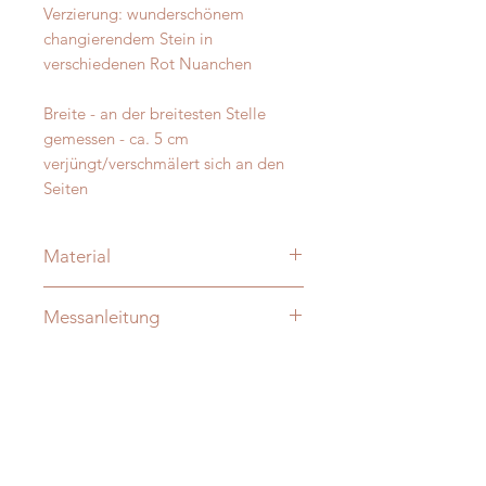
Verzierung: wunderschönem
changierendem Stein in
verschiedenen Rot Nuanchen
Breite - an der breitesten Stelle
gemessen - ca. 5 cm
verjüngt/verschmälert sich an den
Seiten
Material
Merino und Alpakawolle
Messanleitung
Verzierung: je nach Modell:
vermessingt - messing- antik-silber
Damit Ihre Massanfertigung nachher
D-Ringe: Vollmessing o. Edelstahl -
auch perfekt passt messen Sie Ihren
verschweisst
Hund bitte direkt aus -
ohne
Die Halsungen sind innen - nicht
Zugabe!
sichtbar - zusätzlich mit Gurtband
verstäkt !!!
Sie finden auf unserer Website auch