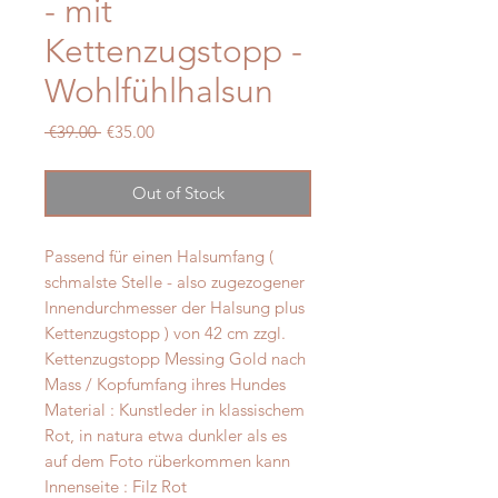
- mit
Kettenzugstopp -
Wohlfühlhalsun
Regular
Sale
 €39.00 
€35.00
Price
Price
Out of Stock
Passend für einen Halsumfang (
schmalste Stelle - also zugezogener
Innendurchmesser der Halsung plus
Kettenzugstopp ) von 42 cm zzgl.
Kettenzugstopp Messing Gold nach
Mass / Kopfumfang ihres Hundes
Material : Kunstleder in klassischem
Rot, in natura etwa dunkler als es
auf dem Foto rüberkommen kann
Innenseite : Filz Rot