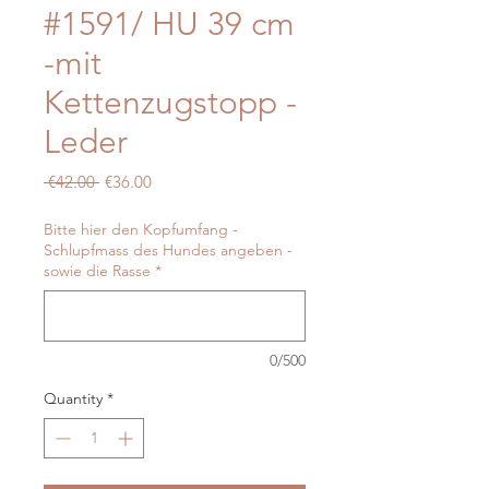
#1591/ HU 39 cm
-mit
Kettenzugstopp -
Leder
Regular
Sale
 €42.00 
€36.00
Price
Price
Bitte hier den Kopfumfang -
Schlupfmass des Hundes angeben -
sowie die Rasse
*
0/500
Quantity
*