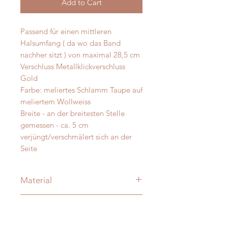
Add to Cart
Passend für einen mittleren
Halsumfang ( da wo das Band
nachher sitzt ) von maximal 28,5 cm
Verschluss Metallklickverschluss
Gold
Farbe: meliertes Schlamm Taupe auf
meliertem Wollweiss
Breite - an der breitesten Stelle
gemessen - ca. 5 cm
verjüngt/verschmälert sich an der
Seite
Material
Merino und Alpakawolle
Messanleitung
Verzierung: je nach Modell:
vermessingt - messing- antik-silber