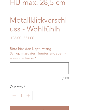
HU max. 28,5 cm
-
Metallklickverschl
uss - Wohlfühlh
Regular
Sale
 €36.00 
€31.00
Price
Price
Bitte hier den Kopfumfang -
Schlupfmass des Hundes angeben -
sowie die Rasse
*
0/500
Quantity
*