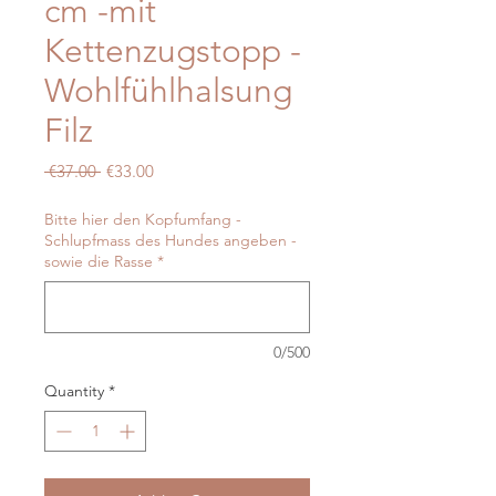
cm -mit
Kettenzugstopp -
Wohlfühlhalsung
Filz
Regular
Sale
 €37.00 
€33.00
Price
Price
Bitte hier den Kopfumfang -
Schlupfmass des Hundes angeben -
sowie die Rasse
*
0/500
Quantity
*