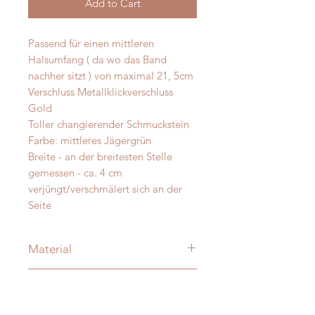
Add to Cart
Passend für einen mittleren
Halsumfang ( da wo das Band
nachher sitzt ) von maximal 21, 5cm
Verschluss Metallklickverschluss
Gold
Toller changierender Schmuckstein
Farbe: mittleres Jägergrün
Breite - an der breitesten Stelle
gemessen - ca. 4 cm
verjüngt/verschmälert sich an der
Seite
Material
Merino und Alpakawolle
Messanleitung
Verzierung: je nach Modell:
vermessingt - messing- antik-silber