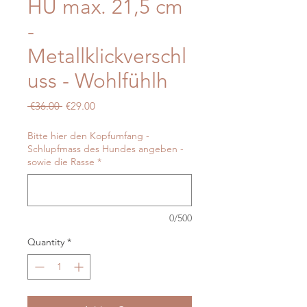
HU max. 21,5 cm
-
Metallklickverschl
uss - Wohlfühlh
Regular
Sale
 €36.00 
€29.00
Price
Price
Bitte hier den Kopfumfang -
Schlupfmass des Hundes angeben -
sowie die Rasse
*
0/500
Quantity
*