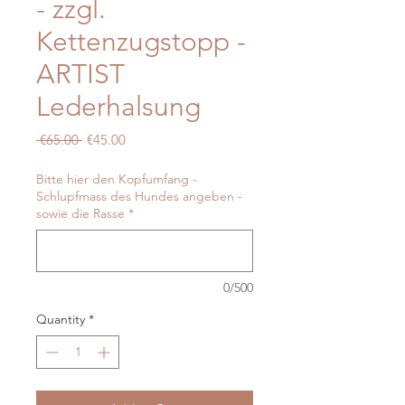
- zzgl.
Kettenzugstopp -
ARTIST
Lederhalsung
Regular
Sale
 €65.00 
€45.00
Price
Price
Bitte hier den Kopfumfang -
Schlupfmass des Hundes angeben -
sowie die Rasse
*
0/500
Quantity
*