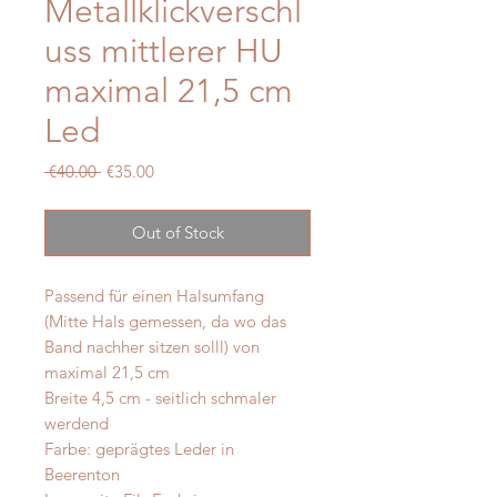
Metallklickverschl
uss mittlerer HU
maximal 21,5 cm
Led
Regular
Sale
 €40.00 
€35.00
Price
Price
Out of Stock
Passend für einen Halsumfang
(Mitte Hals gemessen, da wo das
Band nachher sitzen solll) von
maximal 21,5 cm
Breite 4,5 cm - seitlich schmaler
werdend
Farbe: geprägtes Leder in
Beerenton