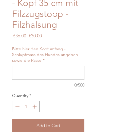
- Kopf 35 cm mit
Filzzugstopp -
Filzhalsung
Regular
Sale
 €36.00 
€30.00
Price
Price
Bitte hier den Kopfumfang -
Schlupfmass des Hundes angeben -
sowie die Rasse
*
0/500
Quantity
*
Add to Cart