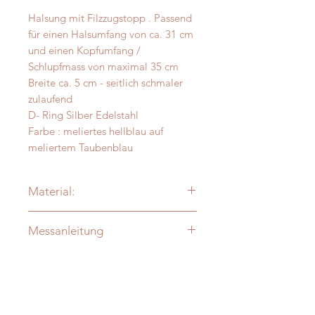
Halsung mit Filzzugstopp . Passend
für einen Halsumfang von ca. 31 cm
und einen Kopfumfang /
Schlupfmass von maximal 35 cm
Breite ca. 5 cm - seitlich schmaler
zulaufend
D- Ring Silber Edelstahl
Farbe : meliertes hellblau auf
meliertem Taubenblau
Material:
Alpaka - Merinofilz
Messanleitung
Verzierung: je nach Modell:
vermessingt - messing- antik-silber
Damit Ihre Massanfertigung auch
mit Druzystein
perfekt passt, messen Sie Ihren
D-Ringe: Vollmessing o. Edelstahl -
Hund bitte direkt aus -
ohne
verschweisst
Zugabe!
Verstärkung durch innenliegendes