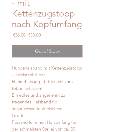
- mit
Kettenzugstopp
nach Kopfumfang
Regular
Sale
 €36.00 
€30.00
Price
Price
Out of Stock
Hundehalsband mit Kettenzugstopp
– Edelstahl silber
Flanierhalsung - bitte nicht zum
toben anlassen!
Ein edles und angenehm zu
tragendes Halsband für
anspruchsvolle Vierbeiner.
Größe:
Passend für einen Halsumfang (an
der schmalsten Stelle) von ca. 30