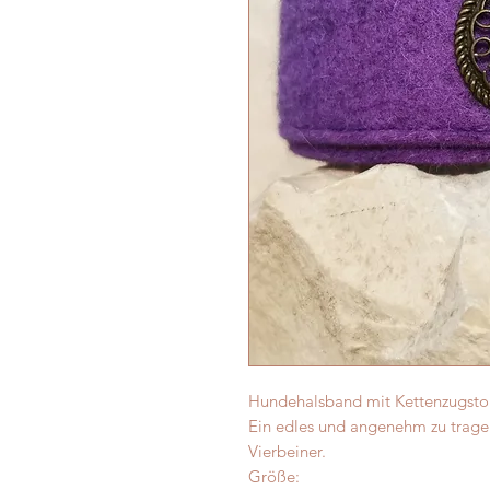
Hundehalsband mit Kettenzugsto
Ein edles und angenehm zu trage
Vierbeiner.
Größe: