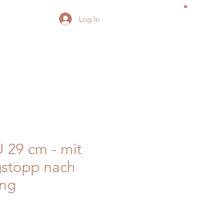
Log In
 29 cm - mit
gstopp nach
ng