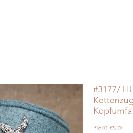
#3177/ HU
Kettenzu
Kopfumfa
Regular
Sale
 €36.00 
€32.00