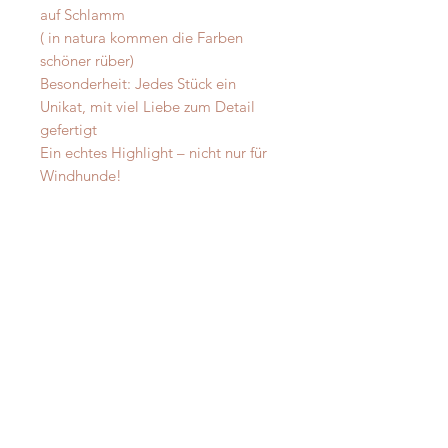
auf Schlamm
( in natura kommen die Farben
schöner rüber)
Besonderheit: Jedes Stück ein
Unikat, mit viel Liebe zum Detail
gefertigt
Ein echtes Highlight – nicht nur für
Windhunde!
Material:
Alpaka - Merinofilz
Messanleitung
Verzierung: je nach Modell:
vermessingt - messing- antik-silber
Damit Ihre Massanfertigung auch
mit Druzystein
perfekt passt, messen Sie Ihren
D-Ringe: Vollmessing o. Edelstahl -
Hund bitte direkt aus -
ohne
verschweisst
Zugabe!
Verstärkung durch innenliegendes
Gurtband
Sie finden auf unserer Website auch