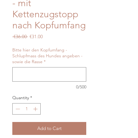
- mit
Kettenzugstopp
nach Kopfumfang
Regular
Sale
 €36.00 
€31.00
Price
Price
Bitte hier den Kopfumfang -
Schlupfmass des Hundes angeben -
sowie die Rasse
*
0/500
Quantity
*
Add to Cart