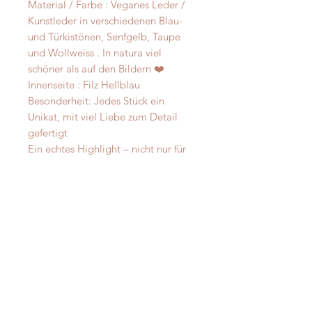
Material / Farbe : Veganes Leder /
Kunstleder in verschiedenen Blau-
und Türkistönen, Senfgelb, Taupe
und Wollweiss . In natura viel
schöner als auf den Bildern ❤️
Innenseite : Filz Hellblau
Besonderheit: Jedes Stück ein
Unikat, mit viel Liebe zum Detail
gefertigt
Ein echtes Highlight – nicht nur für
Windhunde!
Material
Merino und Alpakawolle
Messanleitung
Verzierung: je nach Modell:
vermessingt - messing- antik-silber
Damit Ihre Massanfertigung nachher
D-Ringe: Vollmessing o. Edelstahl -
auch perfekt passt messen Sie Ihren
verschweisst
Hund bitte direkt aus -
ohne
Die Halsungen sind innen - nicht