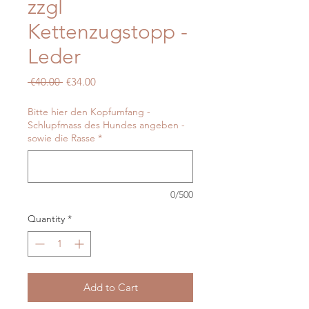
zzgl
Kettenzugstopp -
Leder
Regular
Sale
 €40.00 
€34.00
Price
Price
Bitte hier den Kopfumfang -
Schlupfmass des Hundes angeben -
sowie die Rasse
*
0/500
Quantity
*
Add to Cart