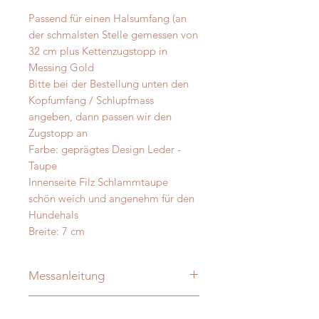
Passend für einen Halsumfang (an
der schmalsten Stelle gemessen von
32 cm plus Kettenzugstopp in
Messing Gold
Bitte bei der Bestellung unten den
Kopfumfang / Schlupfmass
angeben, dann passen wir den
Zugstopp an
Farbe: geprägtes Design Leder -
Taupe
Innenseite Filz Schlammtaupe
schön weich und angenehm für den
Hundehals
Breite: 7 cm
Messanleitung
Damit Ihre Massanfertigung nachher
Material - Pflege
auch perfekt passt messen Sie Ihren