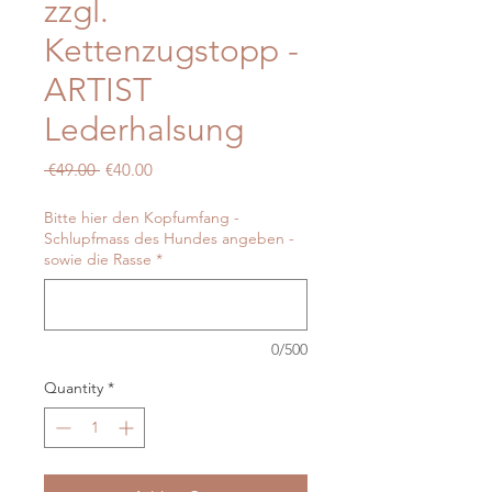
zzgl.
Kettenzugstopp -
ARTIST
Lederhalsung
Regular
Sale
 €49.00 
€40.00
Price
Price
Bitte hier den Kopfumfang -
Schlupfmass des Hundes angeben -
sowie die Rasse
*
0/500
Quantity
*