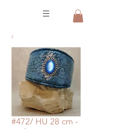
#472/ HU 28 cm -