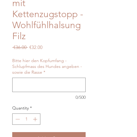
mit
Kettenzugstopp -
Wohlfühlhalsung
Filz
Regular
Sale
 €36.00 
€32.00
Price
Price
Bitte hier den Kopfumfang -
Schlupfmass des Hundes angeben -
sowie die Rasse
*
0/500
Quantity
*