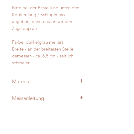
Bitte bei der Bestellung unten den
Kopfumfang / Schlupfmass
angeben, dann passen wir den
Zugstopp an
Farbe: dunkelgrau meliert
Breite - an der breitesten Stelle
gemessen - ca. 6,5 cm - seitlich
schmaler
Material
Merino und Alpakawolle
Messanleitung
Verzierung: je nach Modell:
vermessingt - messing- antik-silber
Damit Ihre Massanfertigung nachher
D-Ringe: Vollmessing o. Edelstahl -
auch perfekt passt messen Sie Ihren
verschweisst
Hund bitte direkt aus -
ohne
Die Halsungen sind innen - nicht
Zugabe!
sichtbar - zusätzlich mit Gurtband