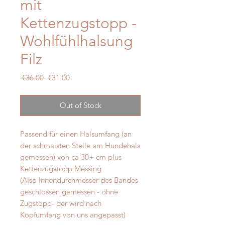
mit
Kettenzugstopp -
Wohlfühlhalsung
Filz
Regular
Sale
 €36.00 
€31.00
Price
Price
Out of Stock
Passend für einen Halsumfang (an
der schmalsten Stelle am Hundehals
gemessen) von ca 30+ cm plus
Kettenzugstopp Messing
(Also Innendurchmesser des Bandes
geschlossen gemessen - ohne
Zugstopp- der wird nach
Kopfumfang von uns angepasst)