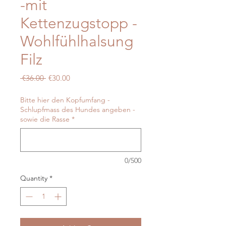
-mit
Kettenzugstopp -
Wohlfühlhalsung
Filz
Regular
Sale
 €36.00 
€30.00
Price
Price
Bitte hier den Kopfumfang -
Schlupfmass des Hundes angeben -
sowie die Rasse
*
0/500
Quantity
*