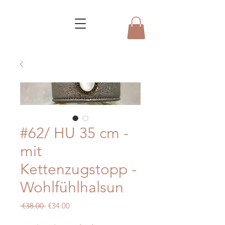
#62/ HU 35 cm -
mit
Kettenzugstopp -
Wohlfühlhalsun
Regular
Sale
 €38.00 
€34.00
Price
Price