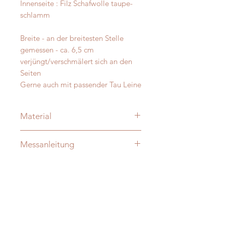
Innenseite : Filz Schafwolle taupe-
schlamm
Breite - an der breitesten Stelle
gemessen - ca. 6,5 cm
verjüngt/verschmälert sich an den
Seiten
Gerne auch mit passender Tau Leine
Material
Merino und Alpakawolle
Messanleitung
Verzierung: je nach Modell:
vermessingt - messing- antik-silber
Damit Ihre Massanfertigung nachher
D-Ringe: Vollmessing o. Edelstahl -
auch perfekt passt messen Sie Ihren
verschweisst
Hund bitte direkt aus -
ohne
Die Halsungen sind innen - nicht
Zugabe!
sichtbar - zusätzlich mit Gurtband
verstäkt !!!
Sie finden auf unserer Website auch
Pflegehinweise: