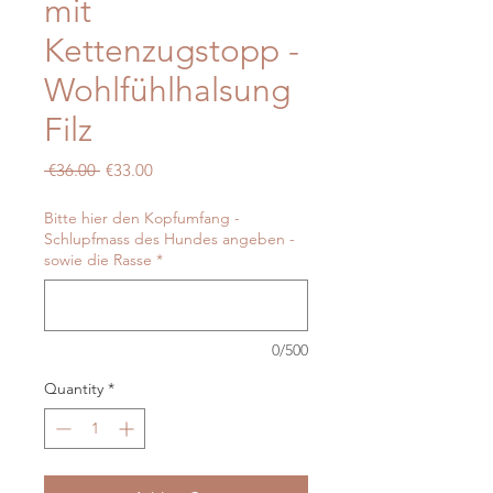
mit
Kettenzugstopp -
Wohlfühlhalsung
Filz
Regular
Sale
 €36.00 
€33.00
Price
Price
Bitte hier den Kopfumfang -
Schlupfmass des Hundes angeben -
sowie die Rasse
*
0/500
Quantity
*