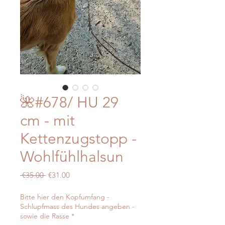
🌺#678/ HU 29
cm - mit
Kettenzugstopp -
Wohlfühlhalsun
Regular
Sale
 €35.00 
€31.00
Price
Price
Bitte hier den Kopfumfang -
Schlupfmass des Hundes angeben -
sowie die Rasse
*