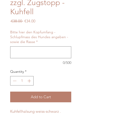
zzgl. Zugstopp -
Kuhfell
Regular
Sale
 €38.00 
€34.00
Price
Price
Bitte hier den Kopfumfang -
Schlupfmass des Hundes angeben -
sowie die Rasse
*
0/500
Quantity
*
Add to Cart
Kuhfellhalsung weiss-schwarz .