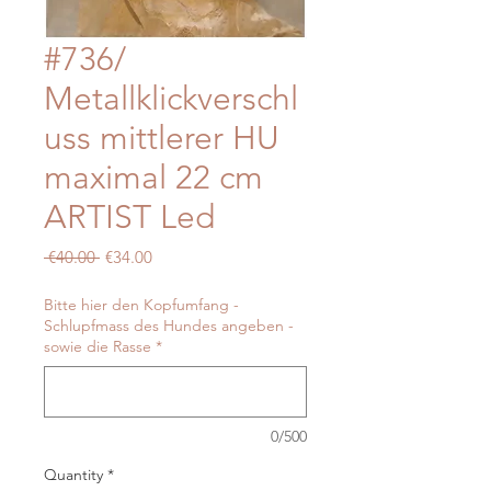
#736/
Metallklickverschl
uss mittlerer HU
maximal 22 cm
ARTIST Led
Regular
Sale
 €40.00 
€34.00
Price
Price
Bitte hier den Kopfumfang -
Schlupfmass des Hundes angeben -
sowie die Rasse
*
0/500
Quantity
*