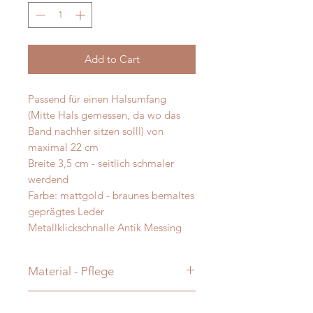
Add to Cart
Passend für einen Halsumfang
(Mitte Hals gemessen, da wo das
Band nachher sitzen solll) von
maximal 22 cm
Breite 3,5 cm - seitlich schmaler
werdend
Farbe: mattgold - braunes bemaltes
geprägtes Leder
Metallklickschnalle Antik Messing
Material - Pflege
handbemaltes Bioleder - Alpaka -
Messanleitung