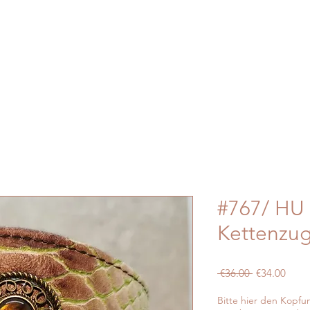
#767/ HU 
Kettenzug
Regular
Sale
 €36.00 
€34.00
Price
Price
Bitte hier den Kopf