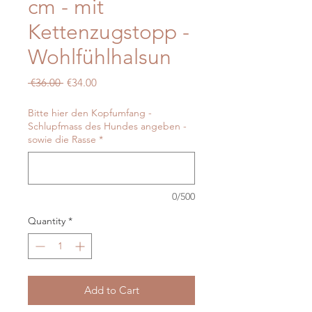
cm - mit
Kettenzugstopp -
Wohlfühlhalsun
Regular
Sale
 €36.00 
€34.00
Price
Price
Bitte hier den Kopfumfang -
Schlupfmass des Hundes angeben -
sowie die Rasse
*
0/500
Quantity
*
Add to Cart