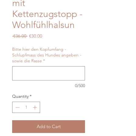
mit
Kettenzugstopp -
Wohlfühlhalsun
Regular
Sale
 €36.00 
€30.00
Price
Price
Bitte hier den Kopfumfang -
Schlupfmass des Hundes angeben -
sowie die Rasse
*
0/500
Quantity
*
Add to Cart