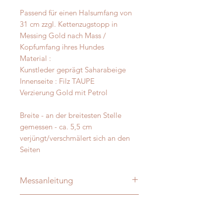
Passend für einen Halsumfang von
31 cm zzgl. Kettenzugstopp in
Messing Gold nach Mass /
Kopfumfang ihres Hundes
Material :
Kunstleder geprägt Saharabeige
Innenseite : Filz TAUPE
Verzierung Gold mit Petrol
Breite - an der breitesten Stelle
gemessen - ca. 5,5 cm
verjüngt/verschmälert sich an den
Seiten
Messanleitung
Damit Ihre Massanfertigung nachher
Material: Softshell und Filz
auch perfekt passt messen Sie Ihren
Hund bitte direkt aus -
ohne