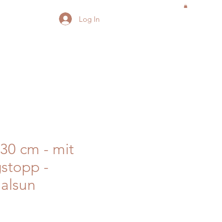
Log In
30 cm - mit
stopp -
alsun