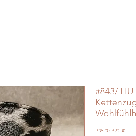
#843/ HU 
Kettenzug
Wohlfühlh
Regular
Sale
 €35.00 
€29.00