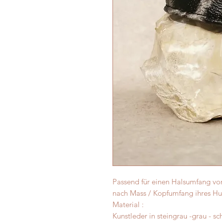
Passend für einen Halsumfang von
nach Mass / Kopfumfang ihres H
Material :
Kunstleder in steingrau -grau - s