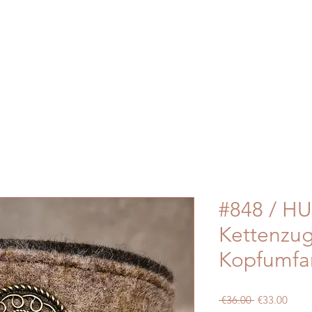
#848 / HU
Kettenzu
Kopfumfa
Regular
Sale
 €36.00 
€33.00