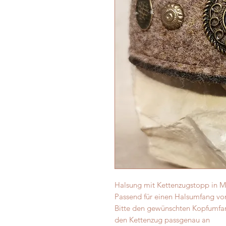
Halsung mit Kettenzugstopp in 
Passend für einen Halsumfang von
Bitte den gewünschten Kopfumfa
den Kettenzug passgenau an