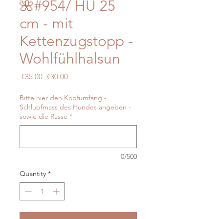
🌺#954/ HU 25
cm - mit
Kettenzugstopp -
Wohlfühlhalsun
Regular
Sale
 €35.00 
€30.00
Price
Price
Bitte hier den Kopfumfang -
Schlupfmass des Hundes angeben -
sowie die Rasse
*
0/500
Quantity
*