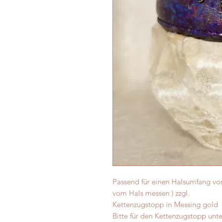
Passend für einen Halsumfang von
vom Hals messen ) zzgl.
Kettenzugstopp in Messing gold
Bitte für den Kettenzugstopp unt