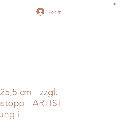
Log In
25,5 cm - zzgl.
stopp - ARTIST
ung i