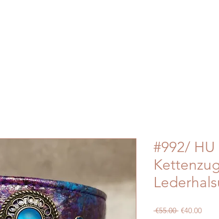
#992/ HU 
Kettenzug
Lederhals
Regular
Sale
 €55.00 
€40.00