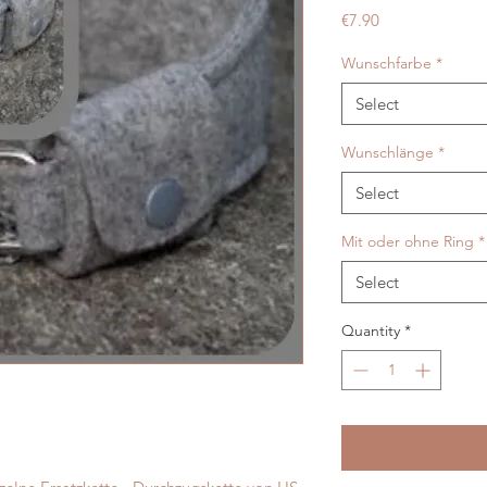
Price
€7.90
Wunschfarbe
*
Select
Wunschlänge
*
Select
Mit oder ohne Ring
*
Select
Quantity
*