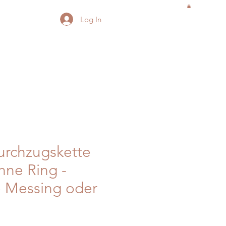
Log In
Durchzugskette
hne Ring -
 Messing oder