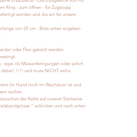
nzelne Ersatzkette - Durchzugskette von HS
m Ring - zum öffnen - für Zugstopp
gefertigt werden und die wir für unsere
 .
tlänge von 20 cm . Bitte unten angeben
.
neider oder Flex gekürzt werden.
essingt.
, -egal ob Massanfertigungen oder sofort
its dabei! !!!! und muss NICHT extra
, wenn ihr Hund noch im Wachstum ist und
gern wollen.
tauschen der Kette auf unserer Startseite.
 Halsbandgrösse " anklicken und nach unten