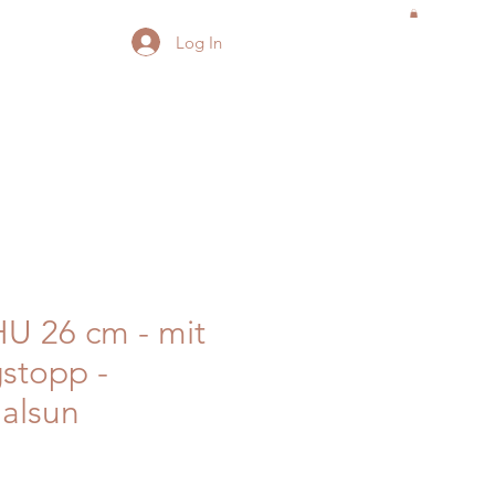
Log In
U 26 cm - mit
stopp -
alsun