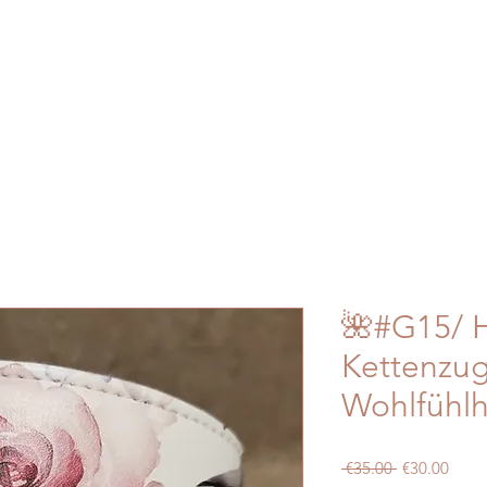
🌺#G15/ H
Kettenzug
Wohlfühlh
Regular
Sale
 €35.00 
€30.00