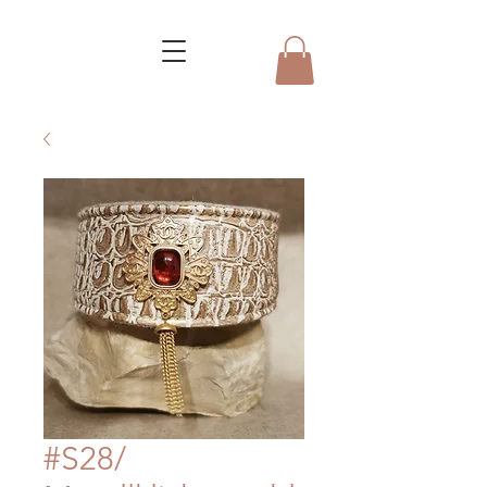
#S28/