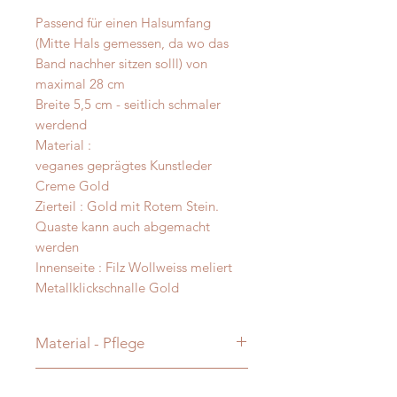
Passend für einen Halsumfang
(Mitte Hals gemessen, da wo das
Band nachher sitzen solll) von
maximal 28 cm
Breite 5,5 cm - seitlich schmaler
werdend
Material :
veganes geprägtes Kunstleder
Creme Gold
Zierteil : Gold mit Rotem Stein.
Quaste kann auch abgemacht
werden
Innenseite : Filz Wollweiss meliert
Metallklickschnalle Gold
Material - Pflege
handbemaltes Bioleder - Alpaka -
Messanleitung
Merinofilz