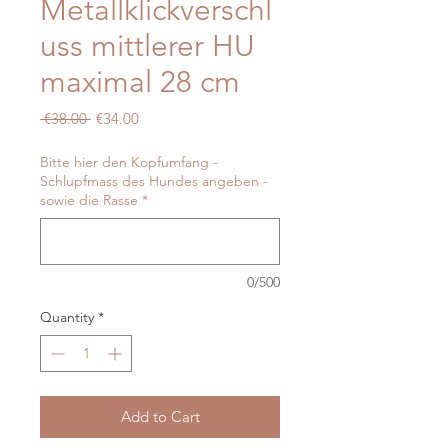
Metallklickverschl
uss mittlerer HU
maximal 28 cm
Regular
Sale
 €38.00 
€34.00
Price
Price
Bitte hier den Kopfumfang -
Schlupfmass des Hundes angeben -
sowie die Rasse
*
0/500
Quantity
*
Add to Cart