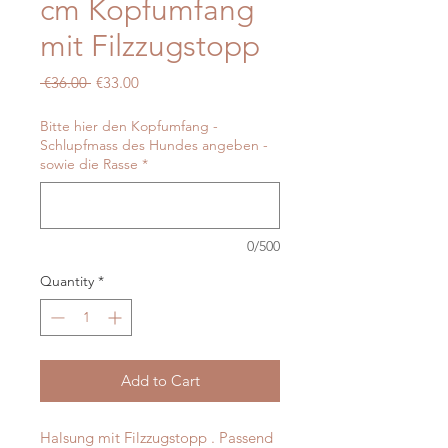
cm Kopfumfang
mit Filzzugstopp
Regular
Sale
 €36.00 
€33.00
Price
Price
Bitte hier den Kopfumfang -
Schlupfmass des Hundes angeben -
sowie die Rasse
*
0/500
Quantity
*
Add to Cart
Halsung mit Filzzugstopp . Passend