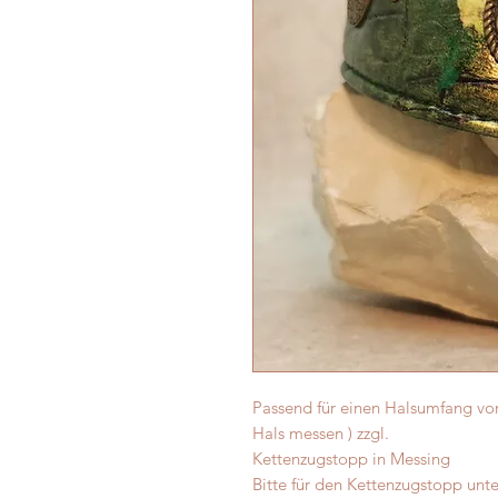
Passend für einen Halsumfang von
Hals messen ) zzgl.
Kettenzugstopp in Messing
Bitte für den Kettenzugstopp unt