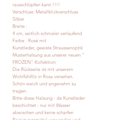
rausschlüpfen kann !!!!
Verschluss: Metallklickverschluss
Silber
Breite :
4 cm, seitlich schmaler verlaufend
Farbe : Rosé mit
Kunstleder, geeiste Straussenoptik
Musterhalsung aus unserer neuen "
FROZEN" Kollektion
Die Rückseite ist mit unserem
Wohlfühlfilz in Rosa versehen.
Schön weich und angenehm zu
tragen.
Bitte diese Halsung - da Kunstleder
beschichtet - nur mit Wasser
abwischen und keine scharfen
Reinigungsmittel verwenden und
nicht mit scharfen Gegenständen
kratzen !