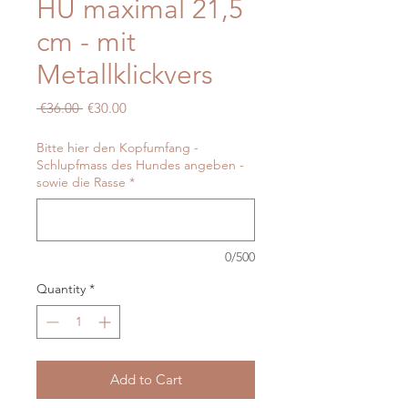
HU maximal 21,5
cm - mit
Metallklickvers
Regular
Sale
 €36.00 
€30.00
Price
Price
Bitte hier den Kopfumfang -
Schlupfmass des Hundes angeben -
sowie die Rasse
*
0/500
Quantity
*
Add to Cart