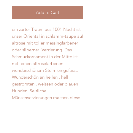
Add to Cart
ein zarter Traum aus 1001 Nacht ist 
unser Oriental in schlamm-taupe auf 
altrose mit toller messingfarbener 
oder silberner  Verzierung. Das  
Schmuckornament in der Mitte ist 
mit  einen altrosefarbenen 
wunderschönem Stein  eingefasst.  
Wunderschön an hellen , hell 
gestromten , weissen oder blauen 
Hunden. Seitliche 
Münzenverzierungen machen diese 
Halsung zu einem ganz besonderen 
Schmuckstück.Wahlweise mit Antik 
Messing oder silbernerVerzierung