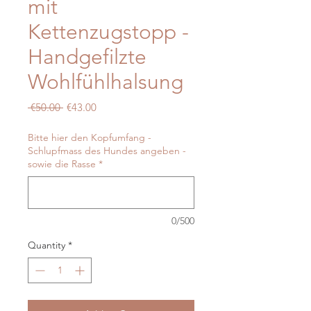
mit
Kettenzugstopp -
Handgefilzte
Wohlfühlhalsung
Regular
Sale
 €50.00 
€43.00
Price
Price
Bitte hier den Kopfumfang -
Schlupfmass des Hundes angeben -
sowie die Rasse
*
0/500
Quantity
*