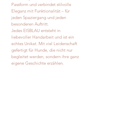
Passform und verbindet stilvolle
Eleganz mit Funktionalität – für
jeden Spaziergang und jeden
besonderen Auftritt.
Jedes EISBLAU entsteht in
liebevoller Handarbeit und ist ein
echtes Unikat. Mit viel Leidenschaft
gefertigt für Hunde, die nicht nur
begleitet werden, sondern ihre ganz
eigene Geschichte erzählen.
EISBLAU – die stille Eleganz des
Winters, eingefangen in einem
außergewöhnlichen
Wohlfühlhalsband. Für Hunde, die
so einzigartig sind wie eine
Schneeflocke.
Ob mit Wollweiss unterlegt oder
Unifarben - wählt eure
Wunschkombination