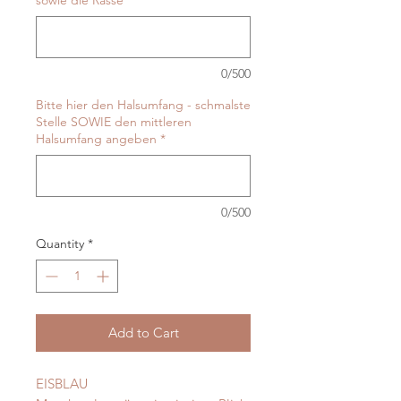
sowie die Rasse
*
0/500
Bitte hier den Halsumfang - schmalste
Stelle SOWIE den mittleren
Halsumfang angeben
*
0/500
Quantity
*
Add to Cart
EISBLAU