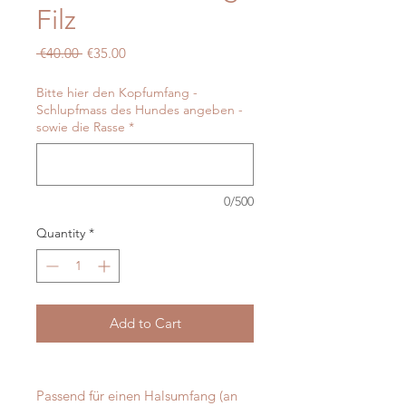
Filz
Regular
Sale
 €40.00 
€35.00
Price
Price
Bitte hier den Kopfumfang -
Schlupfmass des Hundes angeben -
sowie die Rasse
*
0/500
Quantity
*
Add to Cart
Passend für einen Halsumfang (an