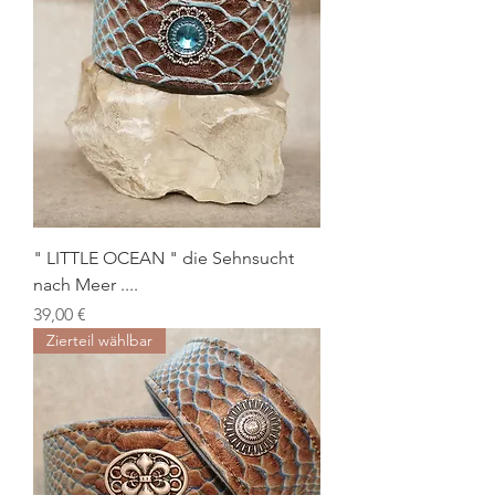
" LITTLE OCEAN " die Sehnsucht
nach Meer ....
Preis
39,00 €
Zierteil wählbar