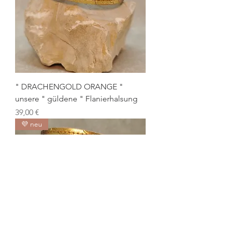
" DRACHENGOLD ORANGE "
unsere " güldene " Flanierhalsung
Preis
39,00 €
💜 neu