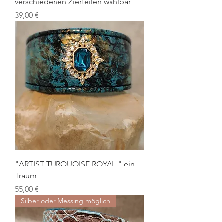
verschiedenen Zierteilen wählbar
Preis
39,00 €
"ARTIST TURQUOISE ROYAL " ein
Traum
Preis
55,00 €
Silber oder Messing möglich